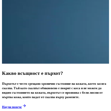
Какво всъщност е пърхот?
Пърхотът е често срещано хронично състояние на кожата, което засяга
скалпа. Тъй като скалпът обикновено е покрит с коса и не можем да
видим състоянието на кожата, пърхотът се проявява с бели люспи от
мъртва кожа, които падат от скалпа върху раменете.
Научи повече