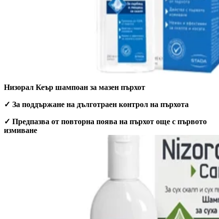
Низорал Кеър шампоан за мазен пърхот
✓ За поддържане на дълготраен контрол на пърхота
✓ Предпазва от повторна поява на пърхот още с първото
измиване