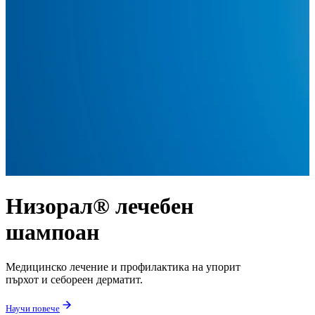
Низорал® лечебен
шампоан
Медицинско лечение и профилактика на упорит
Ш
пърхот и себореен дерматит.
д
Научи повече
Н