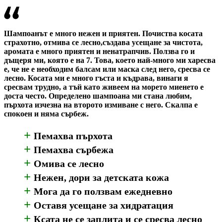
Шампоанът е много нежен и приятен. Почиства косата
О
страхотно, отмива се лесно,създава усещане за чистота,
,
аромата е много приятен и ненатрапчив. Ползва го и
н
дъщеря ми, която е на 7. Това, което най-много ми харесва
д
е, че не е необходим балсам или маска след него, сресва се
п
лесно. Косата ми е много гъста и къдрава, винаги я
р
сресвам трудно, а тъй като живеем на морето миенето е
м
доста често. Определено шампоана ми стана любим,
п
пърхота изчезна на второто измиване с него. Скалпа е
к
спокоен и няма сърбеж.
н
с
+
Пемахва пърхота
+
Пемахва сърбежа
+
Омива се лесно
+
Нежен, дори за детската кожа
+
Мога да го ползвам ежедневно
+
Оставя усещане за хидратация
+
Ксата не се заплита и се сресва лесно