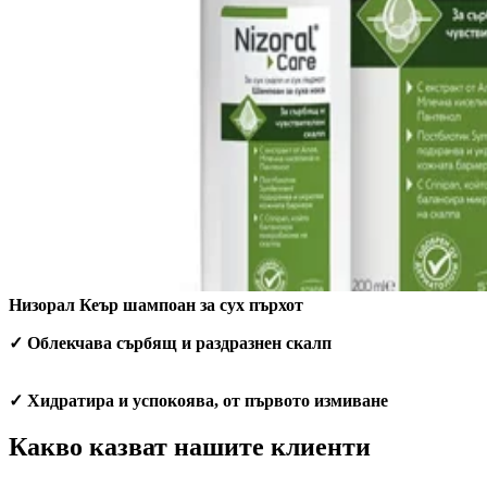
Низорал Кеър шампоан за сух пърхот
✓ Облекчава сърбящ и раздразнен скалп
✓ Хидратира и успокоява, от първото измиване
Какво казват нашите клиенти