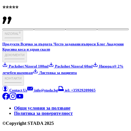
⭐⭐⭐⭐⭐
®
NIZORAL
Продукти
Всичко за пърхота
Често задавани въпроси
Блог
Академия
Красива коса и здрав скалп
ДОКУМЕНТИ
Packshot Nizoral 100ml
Packshot Nizoral 60ml
Низорал® 2%
лечебен шампоан
Листовка за пациента
КОНТАКТИ
Contact Us
info@stada.bg
tel: +35929209065
Общи условия за ползване
Политика за поверителност
©Copyright STADA 2025