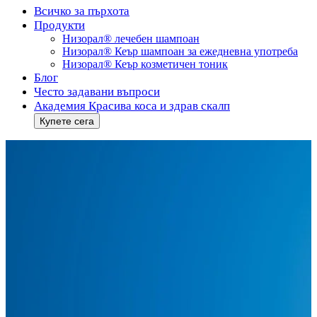
Всичко за пърхота
Продукти
Низорал® лечебен шампоан
Низорал® Кеър шампоан за ежедневна употреба
Низорал® Кеър козметичен тоник
Блог
Често задавани въпроси
Академия Красива коса и здрав скалп
Купете сега