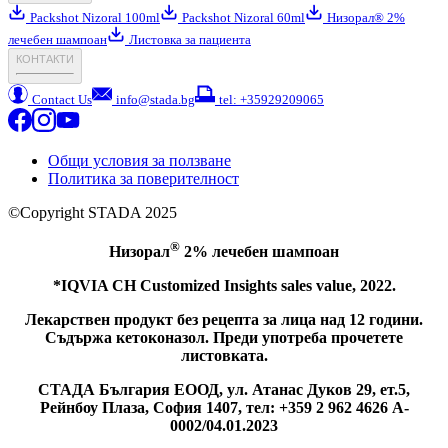
Packshot Nizoral 100ml
Packshot Nizoral 60ml
Низорал® 2%
лечебен шампоан
Листовка за пациента
КОНТАКТИ
Contact Us
info@stada.bg
tel: +35929209065
Общи условия за ползване
Политика за поверителност
©Copyright STADA 2025
®
Низорал
2% лечебен шампоан
*IQVIA CH Customized Insights sales value, 2022.
Лекарствен продукт без рецепта за лица над 12 години.
Съдържа кетоконазол. Преди употреба прочетете
листовката.
СТАДА България ЕООД, ул. Атанас Дуков 29, ет.5,
Рейнбоу Плаза, София 1407, тел: +359 2 962 4626 A-
0002/04.01.2023