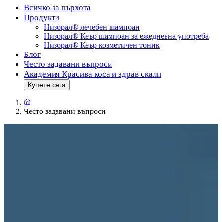
Всичко за пърхота
Продукти
Низорал® лечебен шампоан
Низорал® Кеър шампоан за ежедневна употреба
Низорал® Кеър козметичен тоник
Блог
Често задавани въпроси
Академия Красива коса и здрав скалп
Купете сега
Често задавани въпроси