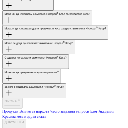
®
Може ли да използвам шампоана Низорал
Кеър за боядисана коса?
®
Мога ли да използвам други продукти за коса заедно с шампоана Низорал
Кеър?
®
Могат ли деца да използват шампоана Низорал
Кеър?
®
Съдържа ли сулфати шампоанът Низорал
Кеър?
Може ли да предизвика алергични реакции?
®
За кого е подходящ шампоанът Низорал
Кеър?
®
NIZORAL
Продукти
Всичко за пърхота
Често задавани въпроси
Блог
Академия
Красива коса и здрав скалп
ДОКУМЕНТИ