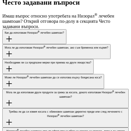
Често задавани въпроси
®
Имаш въпрос относно употребата на Низорал
лечебен
шампоан? Открий отговора по-долу в секцията Често
задавани въпроси.
®
Как да използвам Низорал
лечебен шампоан?
®
Мога ли да използвам Низорал
лечебен шампоан, ако съм бременна или кърмя?
Необходими ли са предпазни мерки при приема на други лекарства?
®
Може ли Низорал
лечебен шампоан да се използва върху боядисана коса?
®
Мога ли да използвам други продукти за грижа за косата, докато използвам Низорал
лечебен
шампоан?
Трябва ли да си измия косата с обикновен шампоан директно преди или след лечението с
®
Низорал
лечебен шампоан?
®