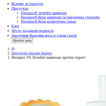
Всичко за пърхота
Продукти
Низорал® лечебен шампоан
Низорал® Кеър шампоан за ежедневна употреба
Низорал® Кеър козметичен тоник
Блог
Често задавани въпроси
Академия Красива коса и здрав скалп
Купете сега
Продукти против пърхот
Низорал 2% Лечебен шампоан против пърхот