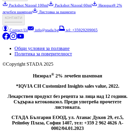
Packshot Nizoral 100ml
Packshot Nizoral 60ml
Низорал® 2%
лечебен шампоан
Листовка за пациента
КОНТАКТИ
Contact Us
info@stada.bg
tel: +35929209065
Общи условия за ползване
Политика за поверителност
©Copyright STADA 2025
®
Низорал
2% лечебен шампоан
*IQVIA CH Customized Insights sales value, 2022.
Лекарствен продукт без рецепта за лица над 12 години.
Съдържа кетоконазол. Преди употреба прочетете
листовката.
СТАДА България ЕООД, ул. Атанас Дуков 29, ет.5,
Рейнбоу Плаза, София 1407, тел: +359 2 962 4626 A-
0002/04.01.2023