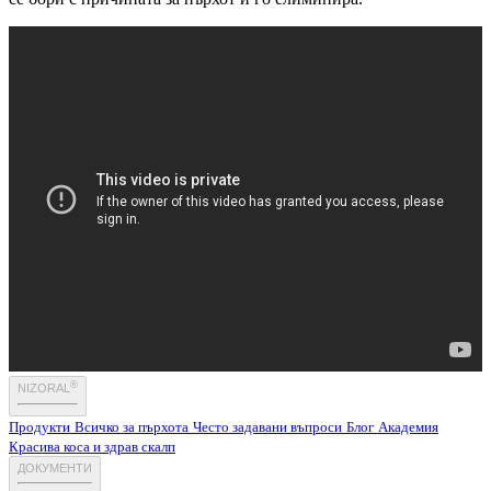
®
NIZORAL
Продукти
Всичко за пърхота
Често задавани въпроси
Блог
Академия
Красива коса и здрав скалп
ДОКУМЕНТИ