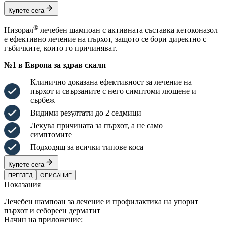
Купете сега
®
Низорал
лечебен шампоан с активната съставка кетоконазол
е ефективно лечение на пърхот, защото се бори директно с
гъбичките, които го причиняват.
№1 в Европа за здрав скалп
Клинично доказана ефективност за лечение на
пърхот и свързаните с него симптоми лющене и
сърбеж
Видими резултати до 2 седмици
Лекува причината за пърхот, а не само
симптомите
Подходящ за всички типове коса
Купете сега
ПРЕГЛЕД
ОПИСАНИЕ
Показания
Лечебен шампоан за лечение и профилактика на упорит
пърхот и себореен дерматит
Начин на приложение: