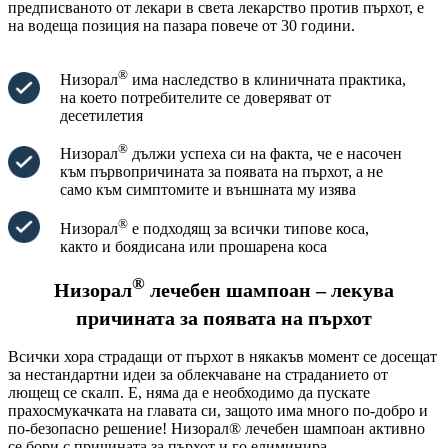
предписваното от лекари в света лекарство против пърхот, е
на водеща позиция на пазара повече от 30 години.
®
Низорал
има наследство в клиничната практика,
на което потребителите се доверяват от
десетилетия
®
Низорал
дължи успеха си на факта, че е насочен
към първопричината за появата на пърхот, а не
само към симптомите и външната му изява
®
Низорал
е подходящ за всички типове коса,
както и боядисана или прошарена коса
®
Низорал
лечебен шампоан – лекува
причината за появата на пърхот
Всички хора страдащи от пърхот в някакъв момент се досещат
за нестандартни идеи за облекчаване на страданието от
лющещ се скалп. Е, няма да е необходимо да пускате
прахосмукачката на главата си, защото има много по-добро и
по-безопасно решение! Низорал® лечебен шампоан активно
се бори с причината за пърхот и го елиминира.